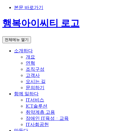
본문 바로가기
행복아이씨티 로고
전체메뉴 열기
소개하다
개요
연혁
조직구성
고객사
오시는 길
문의하기
함께 일하다
IT서비스
ICT솔루션
취약계층 고용
장애인 IT육성ㆍ교육
IT사회공헌
만들다