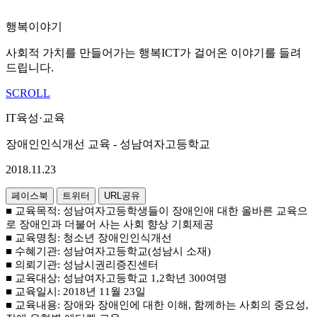
행복이야기
사회적 가치를 만들어가는 행복ICT가 걸어온 이야기를 들려
드립니다.
SCROLL
IT육성·교육
장애인인식개선 교육 - 성남여자고등학교
2018.11.23
페이스북
트위터
URL공유
■ 교육목적
:
성남여자고등학생들이 장애인애 대한 올바른 교육으
로 장애인과 더불어 사는 사회 향상 기회제공
■ 교육명칭
:
청소년 장애인인식개선
■ 수혜기관
:
성남여자고등학교
(
성남시 소재
)
■
의뢰기관
:
성남시권리증진센터
■ 교육대상
:
성남여자고등학교
1,2
학년
300
여명
■ 교육일시
: 2018
년
11
월
23
일
■ 교육내용
:
장애와 장애인에 대한 이해
,
함께하는 사회의 중요성
,