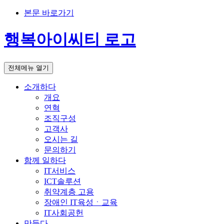
본문 바로가기
행복아이씨티 로고
전체메뉴 열기
소개하다
개요
연혁
조직구성
고객사
오시는 길
문의하기
함께 일하다
IT서비스
ICT솔루션
취약계층 고용
장애인 IT육성ㆍ교육
IT사회공헌
만들다