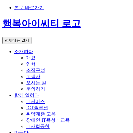
본문 바로가기
행복아이씨티 로고
전체메뉴 열기
소개하다
개요
연혁
조직구성
고객사
오시는 길
문의하기
함께 일하다
IT서비스
ICT솔루션
취약계층 고용
장애인 IT육성ㆍ교육
IT사회공헌
만들다