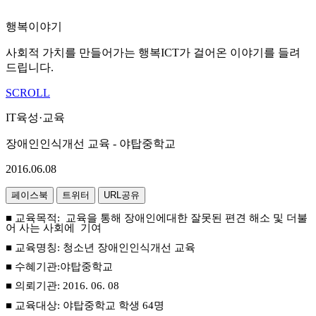
행복이야기
사회적 가치를 만들어가는 행복ICT가 걸어온 이야기를 들려
드립니다.
SCROLL
IT육성·교육
장애인인식개선 교육 - 야탑중학교
2016.06.08
페이스북
트위터
URL공유
■ 교육목적
:
교육을 통해
장애인에대한
잘못된 편견 해소 및 더불
어 사는 사회에 기여
■ 교육명칭
:
청소년 장애인인식개선 교육
■ 수혜기관
:
야탑중학교
■
의뢰기관
: 2016. 06. 08
■ 교육대상
:
야탑중학교
학생
64
명