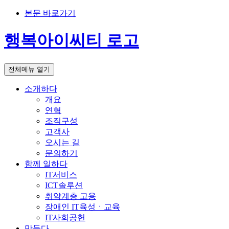
본문 바로가기
행복아이씨티 로고
전체메뉴 열기
소개하다
개요
연혁
조직구성
고객사
오시는 길
문의하기
함께 일하다
IT서비스
ICT솔루션
취약계층 고용
장애인 IT육성ㆍ교육
IT사회공헌
만들다