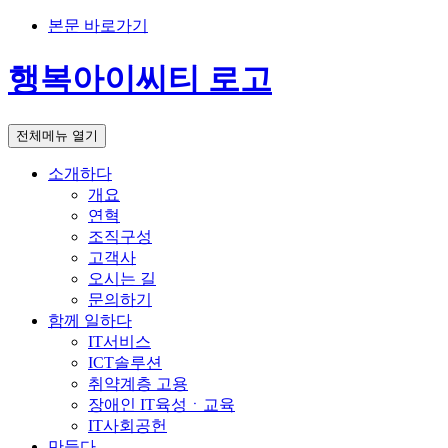
본문 바로가기
행복아이씨티 로고
전체메뉴 열기
소개하다
개요
연혁
조직구성
고객사
오시는 길
문의하기
함께 일하다
IT서비스
ICT솔루션
취약계층 고용
장애인 IT육성ㆍ교육
IT사회공헌
만들다