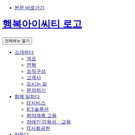
본문 바로가기
행복아이씨티 로고
전체메뉴 열기
소개하다
개요
연혁
조직구성
고객사
오시는 길
문의하기
함께 일하다
IT서비스
ICT솔루션
취약계층 고용
장애인 IT육성ㆍ교육
IT사회공헌
만들다