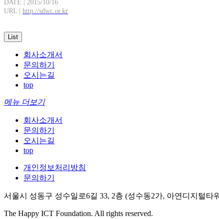
DATE | 2015/10/16
URL |
http://sdwc.or.kr
List
회사소개서
문의하기
오시는길
top
메뉴 더보기
회사소개서
문의하기
오시는길
top
개인정보처리방침
문의하기
서울시 성동구 성수일로6길 33, 2층 (성수동2가, 아연디지털타워
The Happy ICT Foundation. All rights reserved.