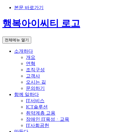
본문 바로가기
행복아이씨티 로고
전체메뉴 열기
소개하다
개요
연혁
조직구성
고객사
오시는 길
문의하기
함께 일하다
IT서비스
ICT솔루션
취약계층 고용
장애인 IT육성ㆍ교육
IT사회공헌
만들다