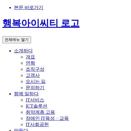
본문 바로가기
행복아이씨티 로고
전체메뉴 열기
소개하다
개요
연혁
조직구성
고객사
오시는 길
문의하기
함께 일하다
IT서비스
ICT솔루션
취약계층 고용
장애인 IT육성ㆍ교육
IT사회공헌
만들다