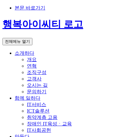
본문 바로가기
행복아이씨티 로고
전체메뉴 열기
소개하다
개요
연혁
조직구성
고객사
오시는 길
문의하기
함께 일하다
IT서비스
ICT솔루션
취약계층 고용
장애인 IT육성ㆍ교육
IT사회공헌
만들다