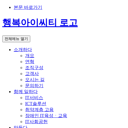
본문 바로가기
행복아이씨티 로고
전체메뉴 열기
소개하다
개요
연혁
조직구성
고객사
오시는 길
문의하기
함께 일하다
IT서비스
ICT솔루션
취약계층 고용
장애인 IT육성ㆍ교육
IT사회공헌
만들다